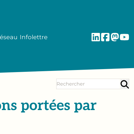
réseau
Infolettre
ons portées par
e