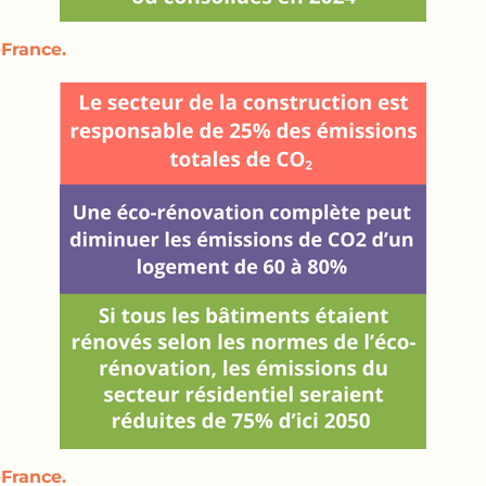
France.
France.