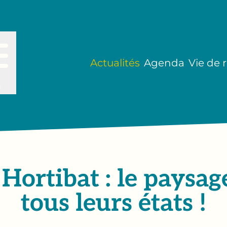
Actualités
Agenda
Vie de 
u
 Hortibat : le paysag
tous leurs états !